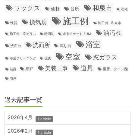
和泉市
ワックス
価格
台所
在宅
施工例
換気扇
性質
施工例 和泉市
油汚れ
施工例 窓ガラス
時間制
未来チケットIZUMI
浴室
洗面所
流し台
洗面台
空室
窓ガラス
浴室クリーニング
現状
道具
美装工事
網戸
重曹、クエン酸
結露
雨戸
過去記事一覧
2026年4月
1 article
2026年2月
1 article