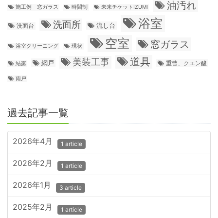
油汚れ
施工例 窓ガラス
時間制
未来チケットIZUMI
浴室
洗面所
流し台
洗面台
空室
窓ガラス
浴室クリーニング
現状
道具
美装工事
網戸
重曹、クエン酸
結露
雨戸
過去記事一覧
2026年4月
1 article
2026年2月
1 article
2026年1月
3 article
2025年2月
1 article