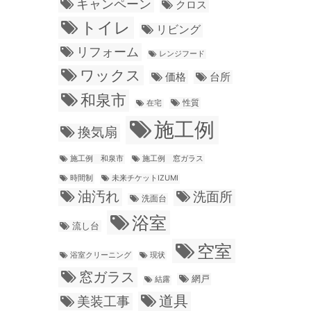
キャンペーン
クロス
トイレ
リビング
リフォーム
レンジフード
ワックス
価格
台所
和泉市
性質
在宅
施工例
換気扇
施工例 和泉市
施工例 窓ガラス
時間制
未来チケットIZUMI
油汚れ
洗面所
洗面台
浴室
流し台
空室
浴室クリーニング
現状
窓ガラス
網戸
結露
道具
美装工事