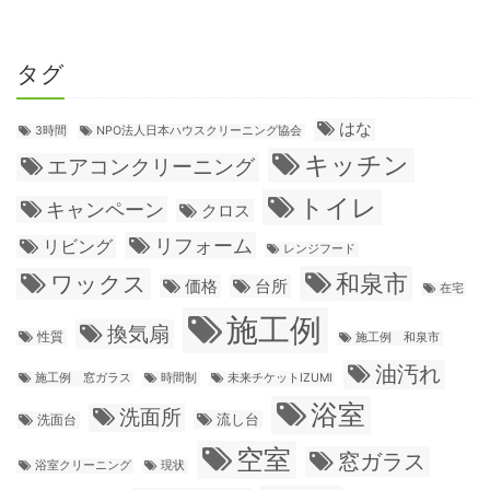
タグ
はな
3時間
NPO法人日本ハウスクリーニング協会
キッチン
エアコンクリーニング
トイレ
キャンペーン
クロス
リフォーム
リビング
レンジフード
和泉市
ワックス
価格
台所
在宅
施工例
換気扇
性質
施工例 和泉市
油汚れ
施工例 窓ガラス
時間制
未来チケットIZUMI
浴室
洗面所
流し台
洗面台
空室
窓ガラス
浴室クリーニング
現状